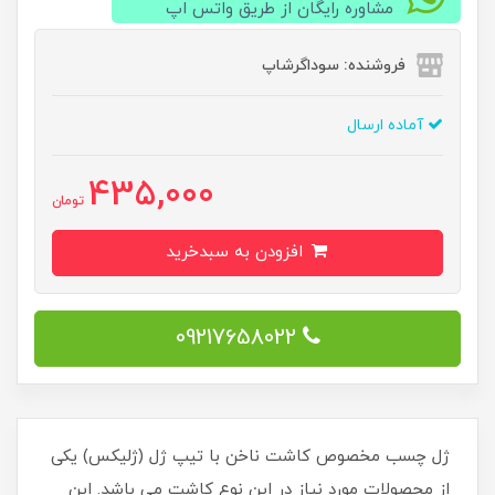
مشاوره رایگان از طریق واتس اپ
فروشنده: سوداگرشاپ
آماده ارسال
435,000
تومان
افزودن به سبدخرید
09217658022
ژل چسب مخصوص کاشت ناخن با تیپ ژل (ژلیکس) یکی
از محصولات مورد نیاز در این نوع کاشت می باشد. این