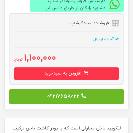
کارشناس فروش سوداگر شاپ
مشاوره رایگان از طریق واتس اپ
فروشنده: سوداگرشاپ
آماده ارسال
1,100,000
تومان
افزودن به سبدخرید
09217658022
لیکویید ناخن محلولی است که با پودر کاشت ناخن ترکیب