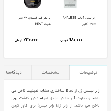
 میل هیت
رابر بیس آنالیز ANALIESE
پرایمر غیر اسیدی 30 میل
H
20m - کلیر
هیت HEAT
هیت AT
730,000
980,000
مان
تومان
تومان
توضیحات
مشخصات
دیدگاه‌ها
رابر بیـــس ژل از لحاظ ساختاری مشابه لمینیت ناخن می
باشد و تفاوت آن ها در مراحل انجام دادن کاشت روی
ناخن می باشد. از رابر ژل( رابر بیس) برای کاور کردن