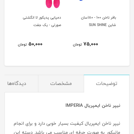
بافر ناخن 100 - 180سان
دمپایی پدیکور لا انگشتی
دمپا
شاین SUN SHINE
صورتی - یک جفت
آبی 
50,000
75,000
مان
تومان
تومان
توضیحات
مشخصات
دیدگاه‌ها
نیپر ناخن ایمپریال IMPERIA
نیپر ناخن ایمپریال کیفیت بسیار خوبی دارد و برای انجام
مانیکور به صورت حرفه ای مناسب می باشد. دسته این