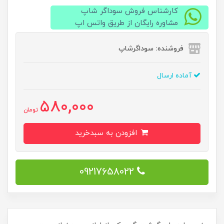
کارشناس فروش سوداگر شاپ
مشاوره رایگان از طریق واتس اپ
فروشنده: سوداگرشاپ
آماده ارسال
580,000
تومان
افزودن به سبدخرید
09217658022