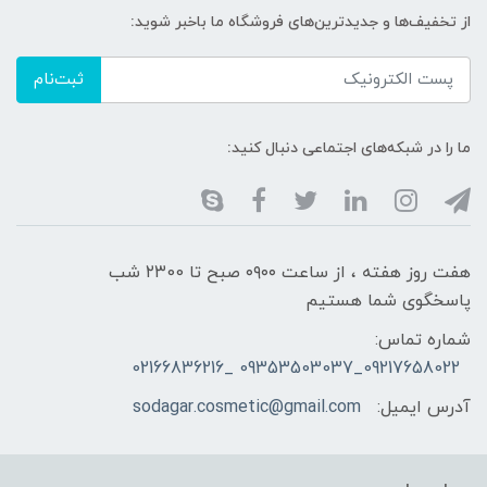
از تخفیف‌ها و جدیدترین‌های فروشگاه ما باخبر شوید:
ثبت‌نام
ما را در شبکه‌های اجتماعی دنبال کنید:
هفت روز هفته ، از ساعت ۰۹۰۰ صبح تا ۲۳00 شب
پاسخگوی شما هستیم
شماره تماس:
09217658022_09353503037 _02166836216
آدرس ایمیل:
sodagar.cosmetic@gmail.com