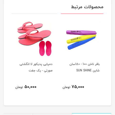
محصولات مرتبط
بافر ناخن 100 - 180سان
دمپایی پدیکور لا انگشتی
دمپا
شاین SUN SHINE
صورتی - یک جفت
بنف
50,000
75,000
مان
تومان
تومان