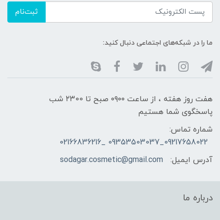
ثبت‌نام
ما را در شبکه‌های اجتماعی دنبال کنید:
هفت روز هفته ، از ساعت ۰۹۰۰ صبح تا ۲۳00 شب
پاسخگوی شما هستیم
شماره تماس:
09217658022_09353503037 _02166836216
آدرس ایمیل:
sodagar.cosmetic@gmail.com
درباره ما