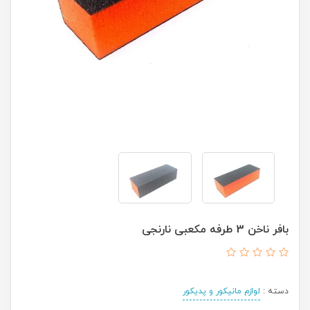
بافر ناخن 3 طرفه مکعبی نارنجی
دسته :
لوازم مانیکور و پدیکور