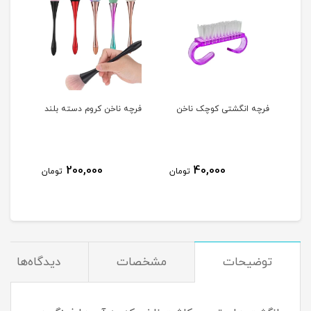
فرچه انگشتی کوچک ناخن
فرچه ناخن کروم دسته بلند
پد ک
OPI
200,000
40,000
مان
تومان
تومان
توضیحات
مشخصات
دیدگاه‌ها