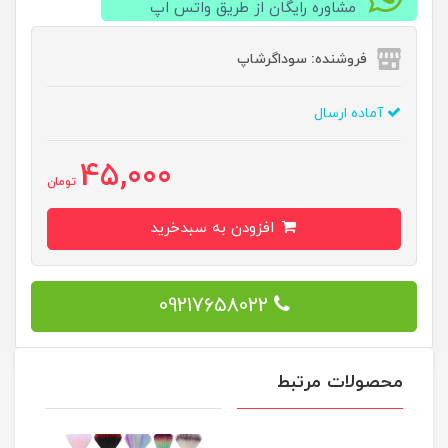
مشاوره رایگان از طریق واتس اپ
فروشنده: سوداگرشاپ
آماده ارسال
45,000
تومان
افزودن به سبدخرید
09217658022
محصولات مرتبط