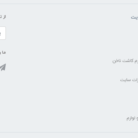
یت
از 
ما ر
زم کاشت ناخن
رات سایت
 لوازم