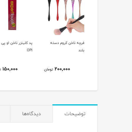
ه انگشتی کوچک ناخن
فرچه ناخن کروم دسته
پد کلینزر ناخن او پی 
بلند
OPI
150,000
200,000
40,000
تومان
تومان
ت
توضیحات
دیدگاه‌ها