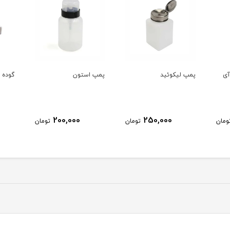
آی
پمپ لیکوئید
پمپ استون
گوده 
200,000
250,000
ومان
تومان
تومان