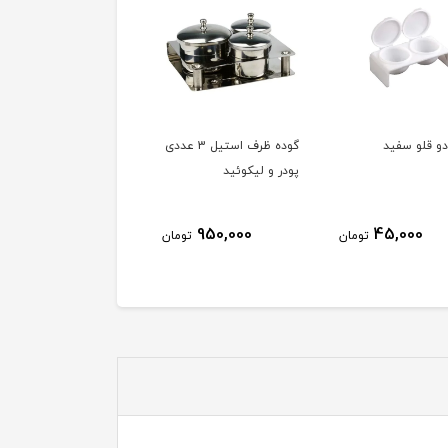
دو قلو سفید
گوده ظرف استیل 3 عددی
پودر و لیکوئید
950,000
45,000
تومان
تومان