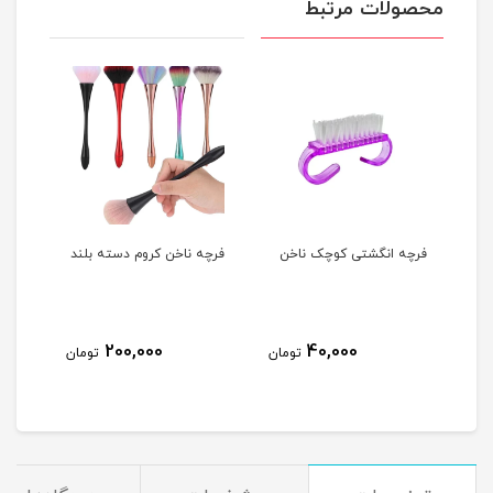
محصولات مرتبط
فرچه انگشتی کوچک ناخن
فرچه ناخن کروم دسته بلند
پد ک
OPI
200,000
40,000
مان
تومان
تومان