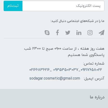
ثبت‌نام
ما را در شبکه‌های اجتماعی دنبال کنید:
هفت روز هفته ، از ساعت ۰۹۰۰ صبح تا ۲۳00 شب
پاسخگوی شما هستیم
شماره تماس:
09217658022_09353503037 _02166836216
آدرس ایمیل:
sodagar.cosmetic@gmail.com
درباره ما