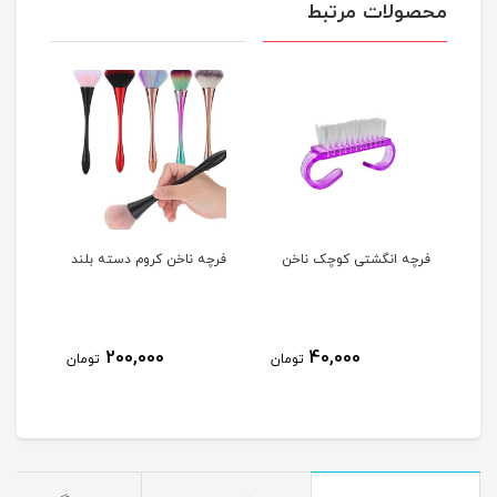
محصولات مرتبط
فرچه انگشتی کوچک ناخن
فرچه ناخن کروم دسته بلند
پد ک
OPI
200,000
40,000
مان
تومان
تومان