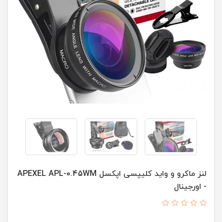
لنز ماکرو و واید کلیپسی اپکسل APEXEL APL-0.45WM
- اورجینال