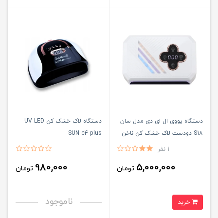
دستگاه یووی ال ای دی مدل سان
دستگاه لاک خشک کن UV LED
S18 دودست لاک خشک کن ناخن
SUN c4 plus
268 وات دو دست UV LED SUN
1 نفر
980,000
5,000,000
تومان
تومان
ناموجود
خرید