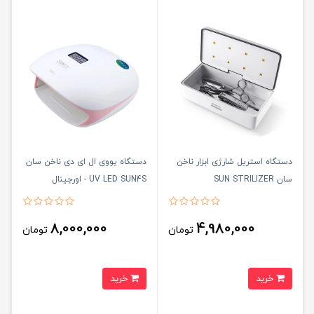
دستگاه استریل شارژی ابزار ناخن
دستگاه یووی ال ای دی ناخن سان
سان SUN STRILIZER
UV LED SUN4S - اورجینال
8,000,000
4,980,000
تومان
تومان
خرید
خرید