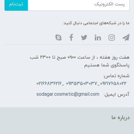
ثبت‌نام
ما را در شبکه‌های اجتماعی دنبال کنید:
هفت روز هفته ، از ساعت ۰۹۰۰ صبح تا ۲۳00 شب
پاسخگوی شما هستیم
شماره تماس:
09217658022_09353503037 _02166836216
آدرس ایمیل:
sodagar.cosmetic@gmail.com
درباره ما