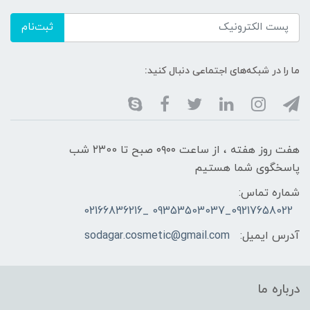
ثبت‌نام
ما را در شبکه‌های اجتماعی دنبال کنید:
هفت روز هفته ، از ساعت ۰۹۰۰ صبح تا ۲۳00 شب
پاسخگوی شما هستیم
شماره تماس:
09217658022_09353503037 _02166836216
آدرس ایمیل:
sodagar.cosmetic@gmail.com
درباره ما