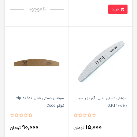
ناموجود
خرید
سوهان دستی او پی آی نوار سبز
سوهان دستی ناخن 80/80 vip
O.P.I 100/100
کوکو Coco
90,000
15,000
تومان
تومان