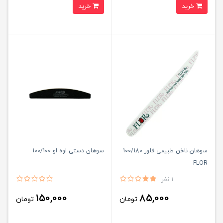
خرید
خرید
سوهان ناخن طبیعی فلور 100/180
سوهان دستی اوه او 100/100
FLOR
1 نفر
150,000
85,000
تومان
تومان