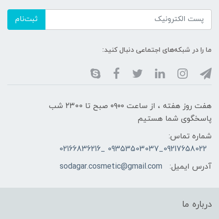
ثبت‌نام
ما را در شبکه‌های اجتماعی دنبال کنید:
هفت روز هفته ، از ساعت ۰۹۰۰ صبح تا ۲۳00 شب
پاسخگوی شما هستیم
شماره تماس:
09217658022_09353503037 _02166836216
آدرس ایمیل:
sodagar.cosmetic@gmail.com
درباره ما