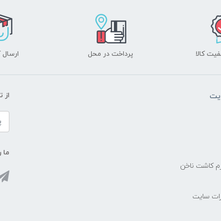
یت کالا
پرداخت در محل
ارسال آ
یت
از 
ما ر
زم کاشت ناخن
رات سایت