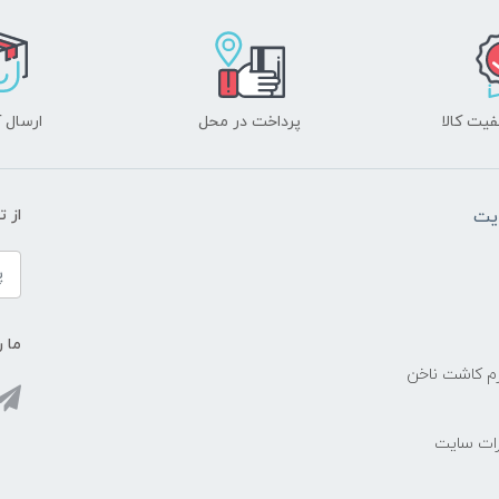
یت کالا
پرداخت در محل
ارسال آ
یت
از 
ما ر
زم کاشت ناخن
رات سایت