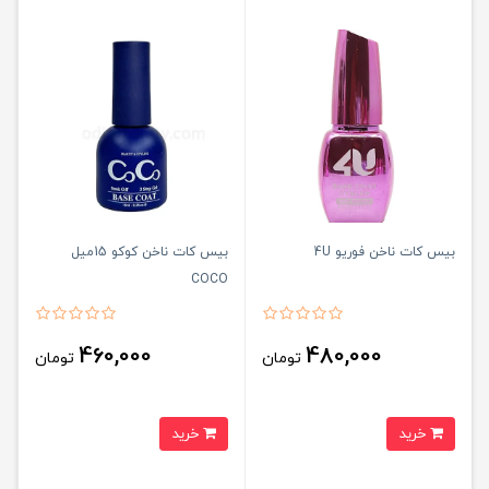
بیس کات ناخن فوریو 4U
بیس کات ناخن کوکو 15میل
COCO
460,000
480,000
تومان
تومان
خرید
خرید