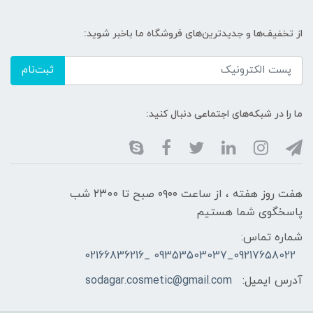
از تخفیف‌ها و جدیدترین‌های فروشگاه ما باخبر شوید:
ثبت‌نام
ما را در شبکه‌های اجتماعی دنبال کنید:
هفت روز هفته ، از ساعت ۰۹۰۰ صبح تا ۲۳00 شب
پاسخگوی شما هستیم
شماره تماس:
09217658022_09353503037 _02166836216
آدرس ایمیل:
sodagar.cosmetic@gmail.com