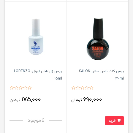
بیس کات ناخن سالن SALON
بیس ژل ناخن لورنزو LORENZO
15ml
30ml
175,000
690,000
تومان
تومان
ناموجود
خرید