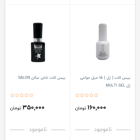
بیس کات ( ژل ) 15 میل مولتی
بیس کات ناخن سالن SALON
ژل MULTI GEL
350,000
160,000
تومان
تومان
ناموجود
ناموجود