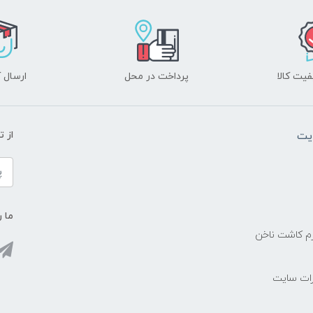
یت کالا
پرداخت در محل
ارسال آ
یت
از 
ما ر
زم کاشت ناخن
رات سایت