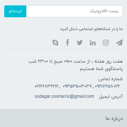
ثبت‌نام
ما را در شبکه‌های اجتماعی دنبال کنید:
هفت روز هفته ، از ساعت ۰۹۰۰ صبح تا ۲۳00 شب
پاسخگوی شما هستیم
شماره تماس:
09217658022_09353503037 _02166836216
آدرس ایمیل:
sodagar.cosmetic@gmail.com
درباره ما