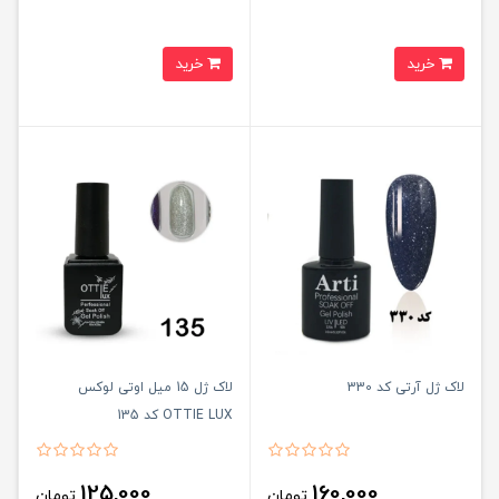
خرید
خرید
لاک ژل آرتی کد 330
لاک ژل 15 میل اوتی لوکس
OTTIE LUX کد 135
125,000
160,000
تومان
تومان