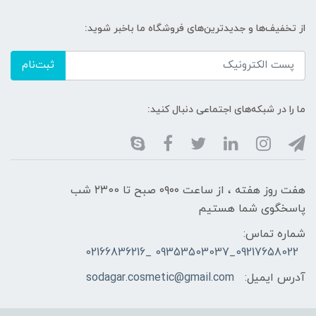
از تخفیف‌ها و جدیدترین‌های فروشگاه ما باخبر شوید:
ثبت‌نام
ما را در شبکه‌های اجتماعی دنبال کنید:
هفت روز هفته ، از ساعت ۰۹۰۰ صبح تا ۲۳00 شب
پاسخگوی شما هستیم
شماره تماس:
09217658022_09353503037 _02166836216
آدرس ایمیل:
sodagar.cosmetic@gmail.com