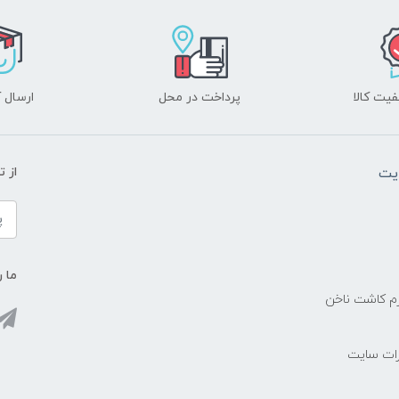
یت کالا
پرداخت در محل
ارسال آ
یت
از 
ما ر
زم کاشت ناخن
رات سایت