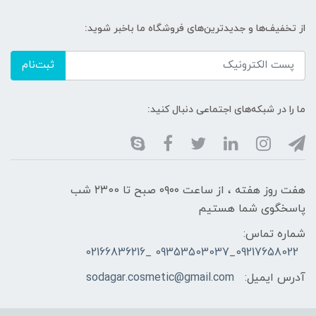
از تخفیف‌ها و جدیدترین‌های فروشگاه ما باخبر شوید:
ثبت‌نام
ما را در شبکه‌های اجتماعی دنبال کنید:
هفت روز هفته ، از ساعت ۰۹۰۰ صبح تا ۲۳00 شب
پاسخگوی شما هستیم
شماره تماس:
09217658022_09353503037 _02166836216
آدرس ایمیل:
sodagar.cosmetic@gmail.com