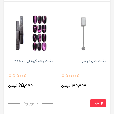
مگنت ناخن دو سر
مگنت چشم گربه ای 3D & 5D
65,000
100,000
تومان
تومان
ناموجود
خرید