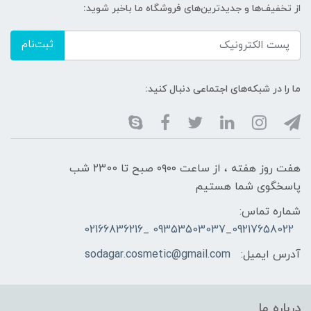
از تخفیف‌ها و جدیدترین‌های فروشگاه ما باخبر شوید:
ثبت‌نام
ما را در شبکه‌های اجتماعی دنبال کنید:
هفت روز هفته ، از ساعت ۰۹۰۰ صبح تا ۲۳00 شب
پاسخگوی شما هستیم
شماره تماس:
09217658022_09353503037 _02166836216
آدرس ایمیل:
sodagar.cosmetic@gmail.com
درباره ما