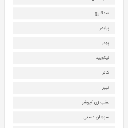
ضدقارچ
پرایمر
پودر
لیکویید
کاتر
نیپر
عقب زن /پوشر
سوهان دستی