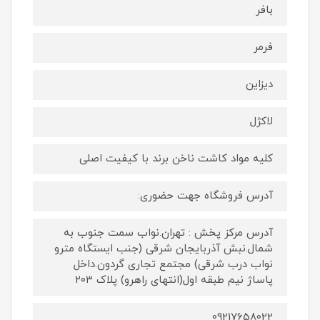
بافر
فرمر
دیزاین
لاکژل
کلیه مواد کاشت ناخن برند با کیفیت اصلی
آدرس فروشگاه جهت حضوری:
آدرس مرکز پخش : تهران.نواب سمت جنوب به
شمال.نبش آذربایجان شرقی (جنب ایستگاه مترو
نواب درب شرقی) مجتمع تجاری گردون.داخل
پاساژ نیم طبقه اول(انتهای راهرو) پلاک ۲۰۳
09217658022