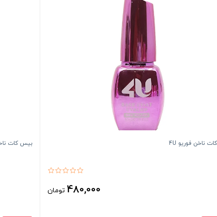
ت ناخن فوریو 4U
بیس کات ناخن کوکو
480,000
تومان