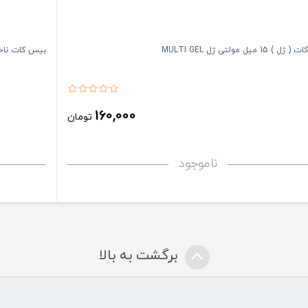
 15 میل مولتی ژل MULTI GEL
بیس کات ناخن س
160,000
تومان
ناموجود
برگشت به بالا