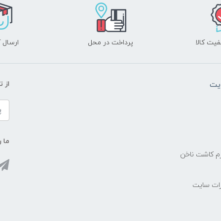
یت کالا
پرداخت در محل
ارسال آ
یت
از 
ما ر
زم کاشت ناخن
رات سایت