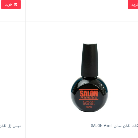
خرید
ناخن سالن SALON 30ml
بیس ژل ناخن لورنزو l