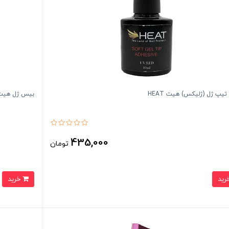
پ ژل (ژلیکس) هیت HEAT
بیس ژل هیت AT 30m
435,000
تومان
خرید