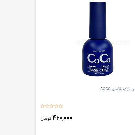
 15میل COCO
460,000
تومان