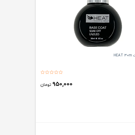
HE
950,000
تومان