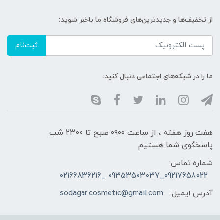
از تخفیف‌ها و جدیدترین‌های فروشگاه ما باخبر شوید:
ثبت‌نام
ما را در شبکه‌های اجتماعی دنبال کنید:
هفت روز هفته ، از ساعت ۰۹۰۰ صبح تا ۲۳00 شب
پاسخگوی شما هستیم
شماره تماس:
09217658022_09353503037 _02166836216
آدرس ایمیل:
sodagar.cosmetic@gmail.com