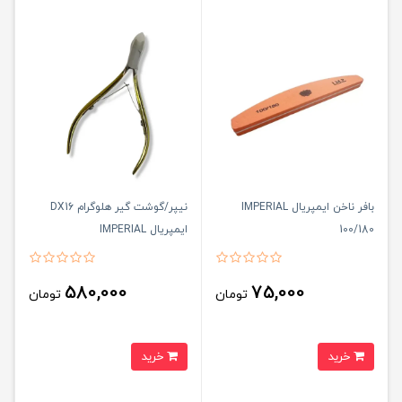
بافر ناخن ایمپریال IMPERIAL
نیپر/گوشت گیر هلوگرام DX16
100/180
ایمپریال IMPERIAL
580,000
75,000
تومان
تومان
خرید
خرید