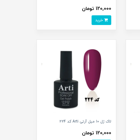
120,000 تومان
خرید
لاک ژل 10 میل آرتی Arti کد 224
120,000 تومان