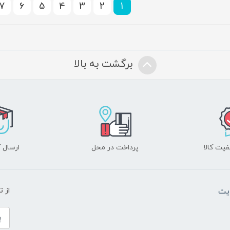
7
6
5
4
3
2
1
برگشت به بالا
یت کالا
پرداخت در محل
ارسال آ
یت
از 