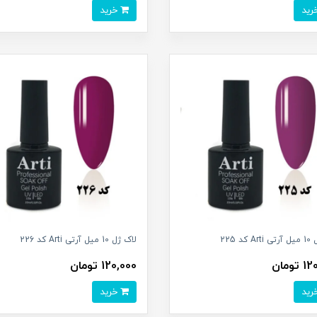
خرید
کد 225
لاک ژل 10 میل آرتی Arti کد 226
تومان
120,000 تومان
خرید