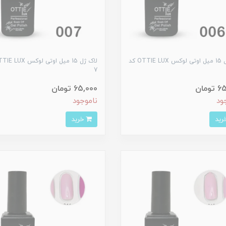
لاک ژل 15 میل اوتی لوکس OTTIE LUX کد
7
ومان
65,000 تومان
ود
ناموجود
خرید