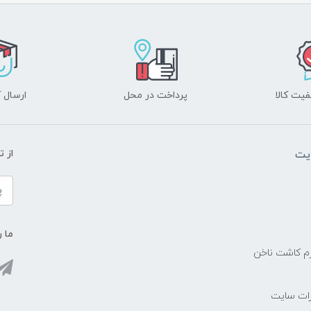
یت کالا
پرداخت در محل
ارسال آ
یت
از 
ما ر
زم کاشت ناخن
رات سایت