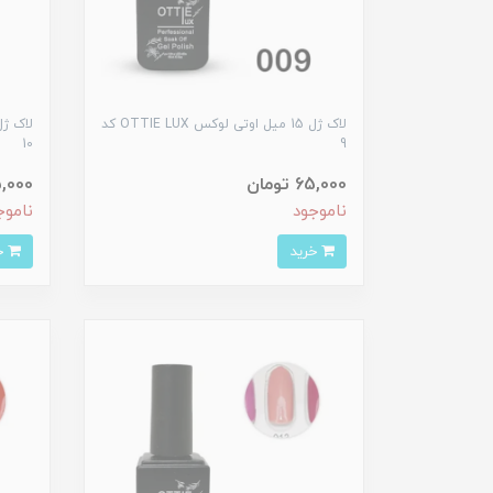
لاک ژل 15 میل اوتی لوکس OTTIE LUX کد
10
9
65,000 تومان
65,000 ت
ناموجود
ناموج
خرید
خرید