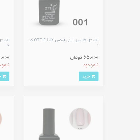
لاک ژل 15 میل اوتی لوکس OTTIE LUX کد
2
1
65,000 تومان
65,000 ت
ناموجود
ناموج
خرید
خرید