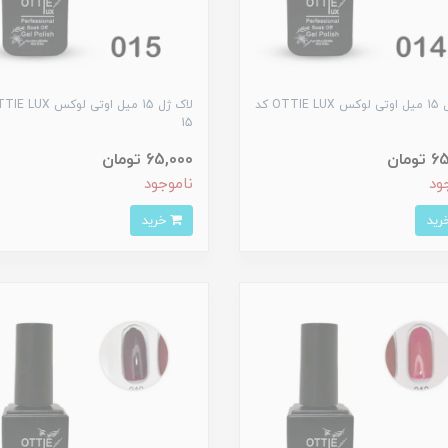
لاک ژل 15 میل اوتی لوکس OTTIE LUX کد
15
ومان
65,000 تومان
ود
ناموجود
خرید