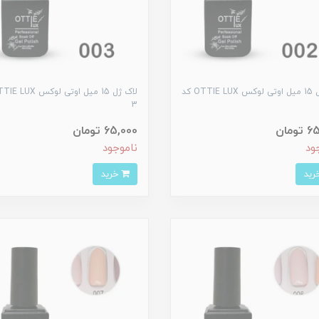
لاک ژل 15 میل اوتی لوکس OTTIE LUX کد
3
ومان
65,000 تومان
ود
ناموجود
خرید