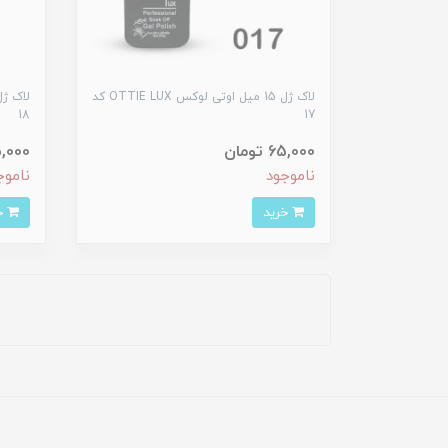
لاک ژل 15 میل اوتی لوکس OTTIE LUX کد
18
17
65,000 تومان
65,000 ت
ناموجود
ناموج
خرید
خرید