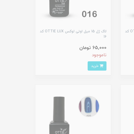
لاک ژل 15 میل اوتی لوکس OTTIE LUX کد
لاک ژل 15 میل اوتی لوکس OTTIE LUX کد
16
65,000 تومان
ناموجود
خرید