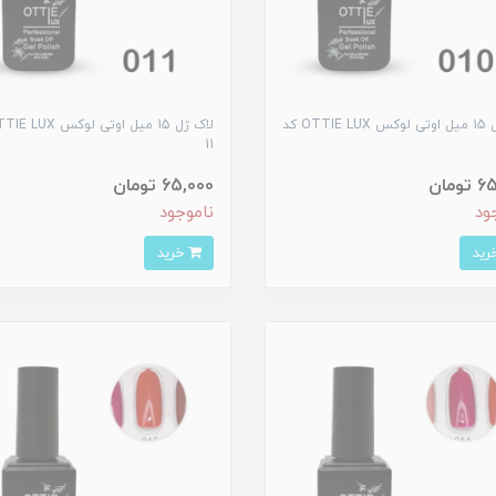
لاک ژل 15 میل اوتی لوکس OTTIE LUX کد
11
ومان
65,000 تومان
ود
ناموجود
خرید