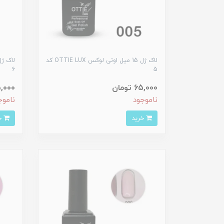
لاک ژل 15 میل اوتی لوکس OTTIE LUX کد
6
5
65,000 تومان
65,000 ت
ناموجود
ناموج
خرید
خرید