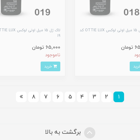
لاک ژل 15 میل اوتی لوکس OTTIE LUX کد
19
ومان
65,000 تومان
ود
ناموجود
خرید
8
7
6
5
4
3
2
1
برگشت به بالا