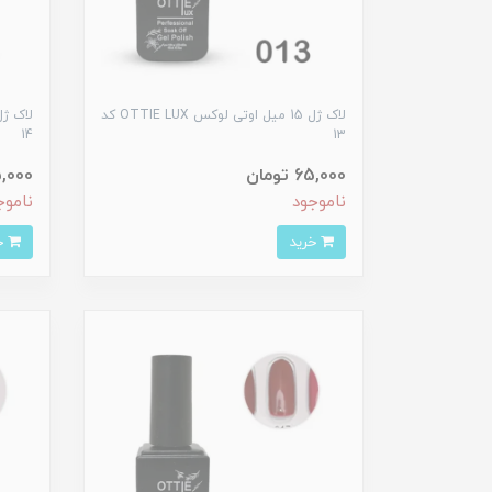
لاک ژل 15 میل اوتی لوکس OTTIE LUX کد
14
13
65,000 تومان
65,000 ت
ناموجود
ناموج
خرید
خرید