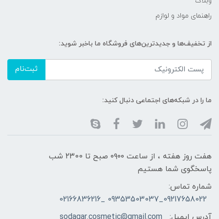
وبلاگ
راهنمای مواد و لوازم
از تخفیف‌ها و جدیدترین‌های فروشگاه ما باخبر شوید:
ثبت‌نام
ما را در شبکه‌های اجتماعی دنبال کنید:
هفت روز هفته ، از ساعت ۰۹۰۰ صبح تا ۲۳00 شب
پاسخگوی شما هستیم
شماره تماس:
09217658022_09353503037 _02166836216
آدرس ایمیل:
sodagar.cosmetic@gmail.com