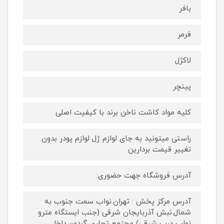
بافر
فرمر
لاکژل
پینچر
کلیه مواد کاشت ناخن برند با کیفیت اصلی
راستی میتونید به جای لوازم ژل لوازم پودر بدون
تغییر قیمت بردارین
آدرس فروشگاه جهت حضوری:
آدرس مرکز پخش : تهران.نواب سمت جنوب به
شمال.نبش آذربایجان شرقی (جنب ایستگاه مترو
نواب درب شرقی) مجتمع تجاری گردون.داخل