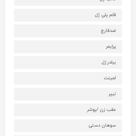
قلم پلی ژل
ضدقارچ
پرایمر
بیلدرژل
لمینت
نیپر
عقب زن /پوشر
سوهان دستی