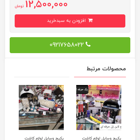
12,500,000
تومان
افزودن به سبدخرید
09217658022
محصولات مرتبط
پکیج وسایل لوازم کاشت
پکیج وسایل لوازم کاشت
پکیج