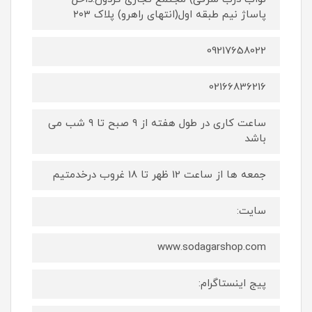
پاساژ نیم طبقه اول(انتهای راهرو) پلاک ۲۰۳
09217658022
02166836216
ساعت کاری در طول هفته از ۹ صبح تا ۹ شب می
باشد
جمعه ها از ساعت 12 ظهر تا 18 غروب درخدمتیم
سایت:
www.sodagarshop.com
پیج اینستاگرام: